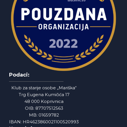
Podaci:
Klub za starije osobe „Mariška“
Trg Eugena Kumičića 17
48 000 Koprivnica
OIB: 87707512563
MB: 01659782
IBAN: HR4623860021100520993