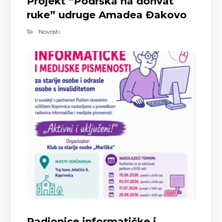
Projekt “Podrška na dohvat
ruke” udruge Amadea Đakovo
Novosti
Radionice informatičke i