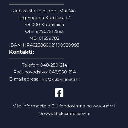
Klub za starije osobe „Mariška“
Trg Eugena Kumičića 17
48 000 Koprivnica
OIB: 87707512563
MB: 01659782
IBAN: HR4623860021100520993
Kontakti:
Telefon: 048/250-214
Računovodstvo: 048/250-214
E-mail adresa:
info@klub-mariska.hr
Više informacija o EU fondovimna na
i
www.esf.hr
na
www.strukturnifondovi.hr