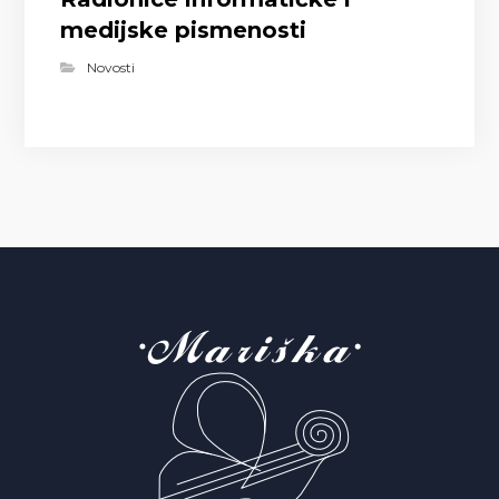
medijske pismenosti
Novosti