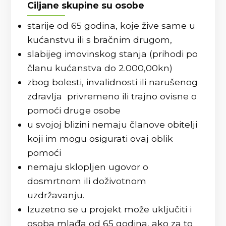
Ciljane skupine su osobe
starije od 65 godina, koje žive same u
kućanstvu ili s bračnim drugom,
slabijeg imovinskog stanja (prihodi po
članu kućanstva do 2.000,00kn)
zbog bolesti, invalidnosti ili narušenog
zdravlja privremeno ili trajno ovisne o
pomoći druge osobe
u svojoj blizini nemaju članove obitelji
koji im mogu osigurati ovaj oblik
pomoći
nemaju sklopljen ugovor o
dosmrtnom ili doživotnom
uzdržavanju.
Izuzetno se u projekt može uključiti i
osoba mlađa od 65 godina, ako za to