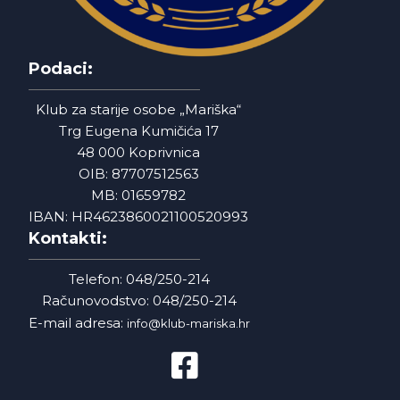
Podaci:
Klub za starije osobe „Mariška“
Trg Eugena Kumičića 17
48 000 Koprivnica
OIB: 87707512563
MB: 01659782
IBAN: HR4623860021100520993
Kontakti:
Telefon: 048/250-214
Računovodstvo: 048/250-214
E-mail adresa:
info@klub-mariska.hr