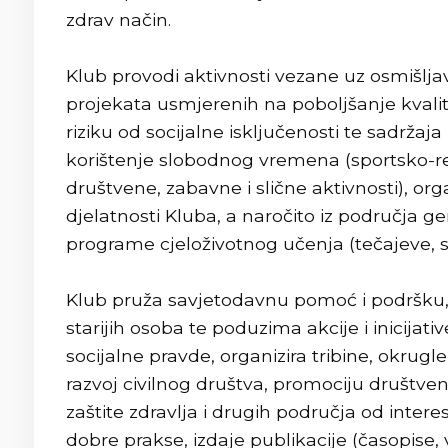
zdrav način.
Klub provodi aktivnosti vezane uz osmišlja
projekata usmjerenih na poboljšanje kvalite
riziku od socijalne isključenosti te sadržaja
korištenje slobodnog vremena (sportsko-re
društvene, zabavne i slične aktivnosti), or
djelatnosti Kluba, a naročito iz područja ger
programe cjeloživotnog učenja (tečajeve, s
Klub pruža savjetodavnu pomoć i podršku, p
starijih osoba te poduzima akcije i inicijat
socijalne pravde, organizira tribine, okrug
razvoj civilnog društva, promociju društvene
zaštite zdravlja i drugih područja od intere
dobre prakse, izdaje publikacije (časopise, v