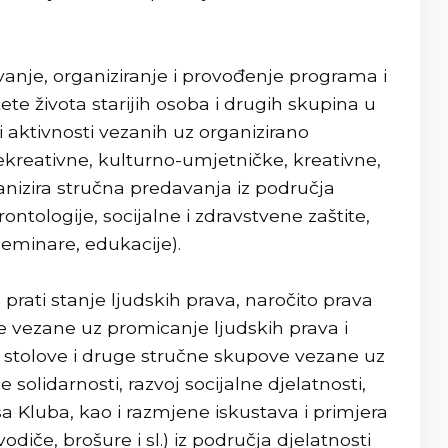
vanje, organiziranje i provođenje programa i
te života starijih osoba i drugih skupina u
 i aktivnosti vezanih uz organizirano
kreativne, kulturno-umjetničke, kreativne,
ganizira stručna predavanja iz područja
ontologije, socijalne i zdravstvene zaštite,
eminare, edukacije).
rati stanje ljudskih prava, naročito prava
ive vezane uz promicanje ljudskih prava i
le stolove i druge stručne skupove vezane uz
 solidarnosti, razvoj socijalne djelatnosti,
sa Kluba, kao i razmjene iskustava i primjera
odiče, brošure i sl.) iz područja djelatnosti