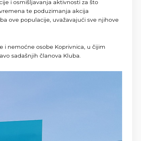
ije i osmišljavanja aktivnosti za što
g vremena te poduzimanja akcija
ba ove populacije, uvažavajući sve njihove
je i nemoćne osobe Koprivnica, u čijim
pravo sadašnjih članova Kluba.