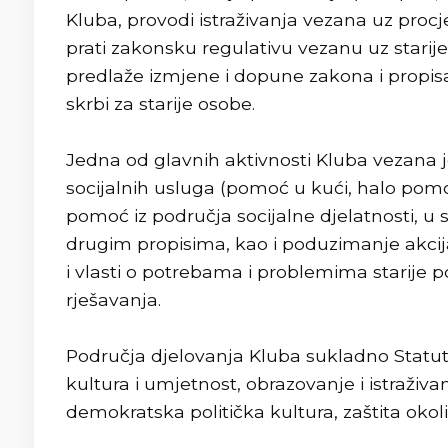
Kluba, provodi istraživanja vezana uz procj
prati zakonsku regulativu vezanu uz starij
predlaže izmjene i dopune zakona i propisa
skrbi za starije osobe.
Jedna od glavnih aktivnosti Kluba vezana je
socijalnih usluga (pomoć u kući, halo pomoć
pomoć iz područja socijalne djelatnosti, u 
drugim propisima, kao i poduzimanje akcija s
i vlasti o potrebama i problemima starije
rješavanja.
Područja djelovanja Kluba sukladno Statutu s
kultura i umjetnost, obrazovanje i istraži
demokratska politička kultura, zaštita okoliš