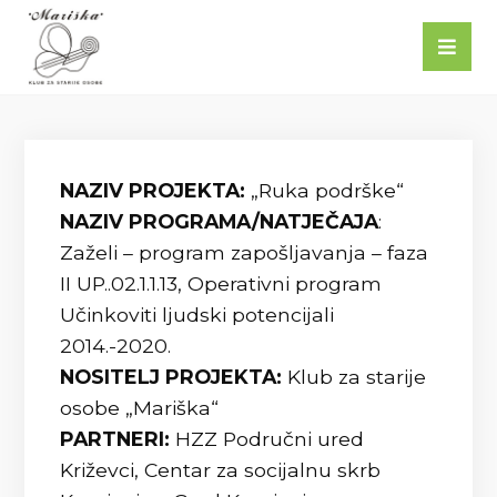
NAZIV PROJEKTA:
„Ruka podrške“
NAZIV PROGRAMA/NATJEČAJA
:
Zaželi – program zapošljavanja – faza
II UP..02.1.1.13, Operativni program
Učinkoviti ljudski potencijali
2014.-2020.
NOSITELJ PROJEKTA:
Klub za starije
osobe „Mariška“
PARTNERI:
HZZ Područni ured
Križevci, Centar za socijalnu skrb