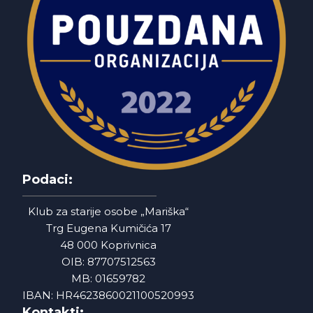
Podaci:
Klub za starije osobe „Mariška“
Trg Eugena Kumičića 17
48 000 Koprivnica
OIB: 87707512563
MB: 01659782
IBAN: HR4623860021100520993
Kontakti: