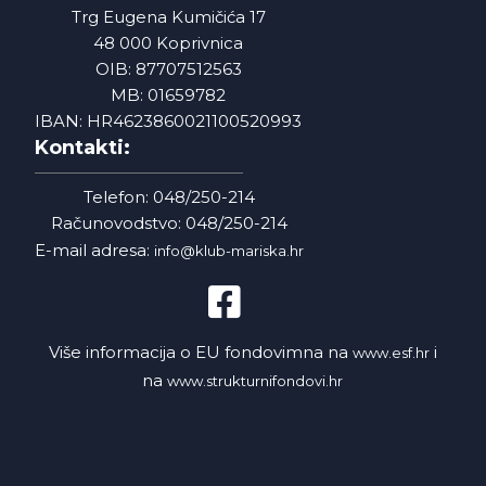
Trg Eugena Kumičića 17
48 000 Koprivnica
OIB: 87707512563
MB: 01659782
IBAN: HR4623860021100520993
Kontakti:
Telefon: 048/250-214
Računovodstvo: 048/250-214
E-mail adresa:
info@klub-mariska.hr
Više informacija o EU fondovimna na
i
www.esf.hr
na
www.strukturnifondovi.hr