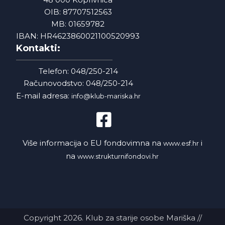
OIB: 87707512563
MB: 01659782
IBAN: HR4623860021100520993
Kontakti:
Telefon: 048/250-214
Računovodstvo: 048/250-214
E-mail adresa:
info@klub-mariska.hr
Više informacija o EU fondovimna na
i
www.esf.hr
na
www.strukturnifondovi.hr
Copyright 2026. Klub za starije osobe Mariška //