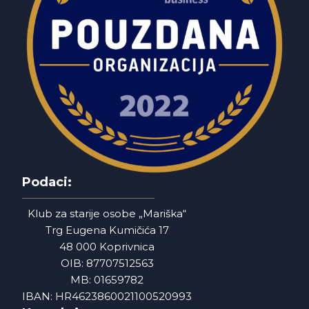
Podaci:
Klub za starije osobe „Mariška“
Trg Eugena Kumičića 17
48 000 Koprivnica
OIB: 87707512563
MB: 01659782
IBAN: HR4623860021100520993