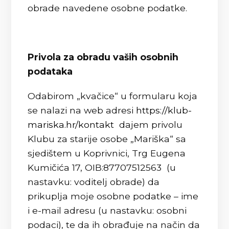
obrade navedene osobne podatke.
Privola za obradu vaših osobnih
podataka
Odabirom „kvačice“ u formularu koja
se nalazi na web adresi
https://klub-
mariska.hr/kontakt
dajem privolu
Klubu za starije osobe „Mariška“ sa
sjedištem u Koprivnici, Trg Eugena
Kumičića 17, OIB:87707512563 (u
nastavku: voditelj obrade) da
prikuplja moje osobne podatke – ime
i e-mail adresu (u nastavku: osobni
podaci), te da ih obrađuje na način da