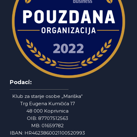
Podaci:
Klub za starije osobe „Mariška“
Trg Eugena Kumičića 17
48 000 Koprivnica
OIB: 87707512563
MB: 01659782
IBAN: HR4623860021100520993