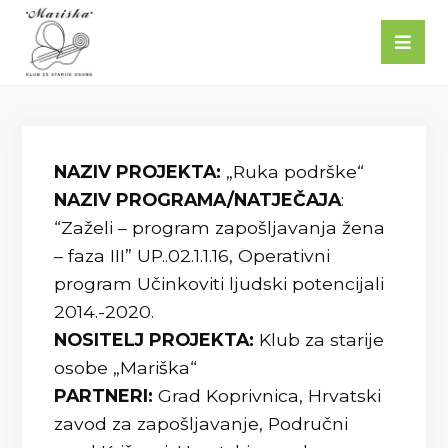
NAZIV PROJEKTA:
„Ruka podrške“
NAZIV PROGRAMA/NATJEČAJA
:
“Zaželi – program zapošljavanja žena
– faza III” UP..02.1.1.16, Operativni
program Učinkoviti ljudski potencijali
2014.-2020.
NOSITELJ PROJEKTA:
Klub za starije
osobe „Mariška“
PARTNERI:
Grad Koprivnica, Hrvatski
zavod za zapošljavanje, Područni