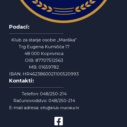
Podaci:
Klub za starije osobe „Mariška“
Trg Eugena Kumičića 17
48 000 Koprivnica
OIB: 87707512563
MB: 01659782
IBAN: HR4623860021100520993
Kontakti:
Telefon: 048/250-214
Računovodstvo: 048/250-214
E-mail adresa:
info@klub-mariska.hr