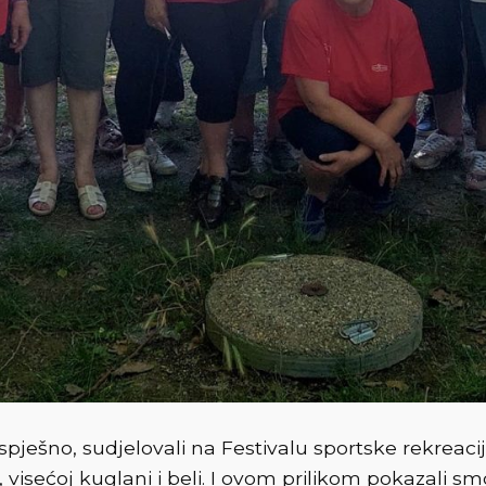
 uspješno, sudjelovali na Festivalu sportske rekrea
visećoj kuglani i beli. I ovom prilikom pokazali sm