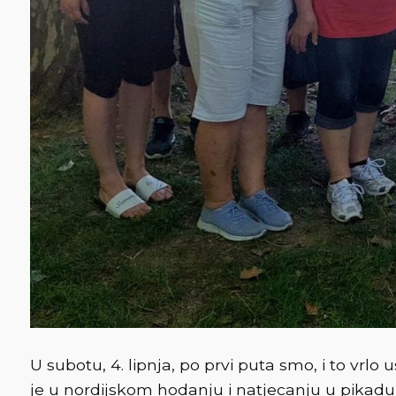
U subotu, 4. lipnja, po prvi puta smo, i to vrlo
je u nordijskom hodanju i natjecanju u pikadu, 