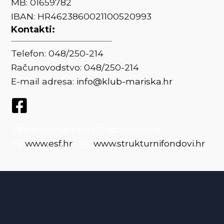
MB: 01659782
IBAN: HR4623860021100520993
Kontakti:
Telefon: 048/250-214
Računovodstvo: 048/250-214
E-mail adresa:
info@klub-mariska.hr
Više informacija o EU fondovimna
na
www.esf.hr
i na
www.strukturnifondovi.hr