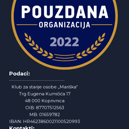
Podaci:
Klub za starije osobe „Mariška“
Trg Eugena Kumičića 17
48 000 Koprivnica
OIB: 87707512563
MB: 01659782
IBAN: HR4623860021100520993
Kontakti: