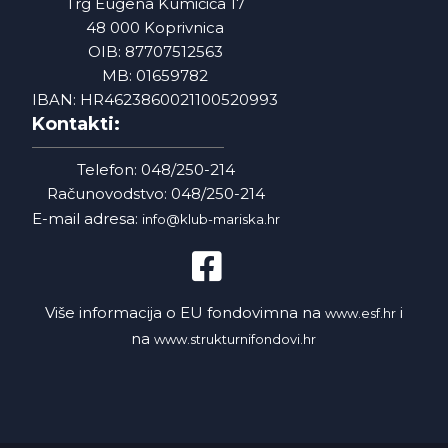
Trg Eugena Kumičića 17
48 000 Koprivnica
OIB: 87707512563
MB: 01659782
IBAN: HR4623860021100520993
Kontakti:
Telefon: 048/250-214
Računovodstvo: 048/250-214
E-mail adresa:
info@klub-mariska.hr
Više informacija o EU fondovimna na
i
www.esf.hr
na
www.strukturnifondovi.hr