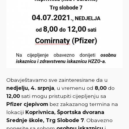
Obavještavamo sve zainteresirane da u
nedjelju, 4. srpnja
, u vremenu od
8,00
do
12,00
sati mogu pristupiti cijepljenju sa
Pfizer cjepivom
bez zakazanog termina na
lokaciji
Koprivnica, Športska dvorana
Srednje škole, Trg Slobode 7
. Obavezno
ponesite sa sobom
osobnu iskaznicu
i