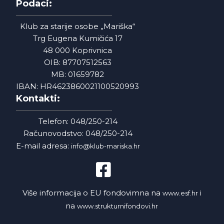
Podaci:
Klub za starije osobe „Mariška“
Trg Eugena Kumičića 17
48 000 Koprivnica
OIB: 87707512563
MB: 01659782
IBAN: HR4623860021100520993
Kontakti:
Telefon: 048/250-214
Računovodstvo: 048/250-214
E-mail adresa:
info@klub-mariska.hr
Više informacija o EU fondovimna na
i
www.esf.hr
na
www.strukturnifondovi.hr