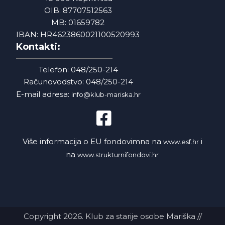
OIB: 87707512563
MB: 01659782
IBAN: HR4623860021100520993
Kontakti:
Telefon: 048/250-214
Računovodstvo: 048/250-214
E-mail adresa:
info@klub-mariska.hr
Više informacija o EU fondovimna na
i
www.esf.hr
na
www.strukturnifondovi.hr
Copyright 2026. Klub za starije osobe Mariška //