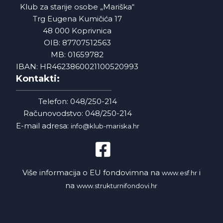
Klub za starije osobe „Mariška“
Trg Eugena Kumičića 17
48 000 Koprivnica
OIB: 87707512563
MB: 01659782
IBAN: HR4623860021100520993
Kontakti:
Telefon: 048/250-214
Računovodstvo: 048/250-214
E-mail adresa:
info@klub-mariska.hr
Više informacija o EU fondovimna na
i
www.esf.hr
na
www.strukturnifondovi.hr