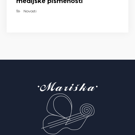
medijske pismenosti
Novosti