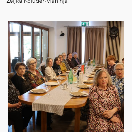
Željka Koluder-Vlahinja.