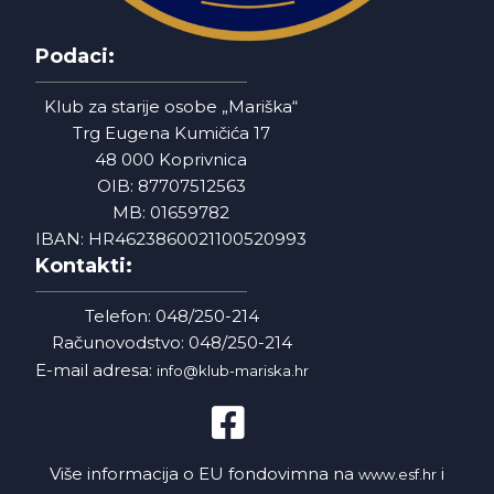
Podaci:
Klub za starije osobe „Mariška“
Trg Eugena Kumičića 17
48 000 Koprivnica
OIB: 87707512563
MB: 01659782
IBAN: HR4623860021100520993
Kontakti:
Telefon: 048/250-214
Računovodstvo: 048/250-214
E-mail adresa:
info@klub-mariska.hr
Više informacija o EU fondovimna na
i
www.esf.hr