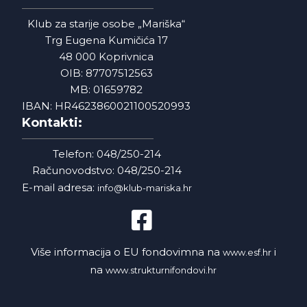
Klub za starije osobe „Mariška“
Trg Eugena Kumičića 17
48 000 Koprivnica
OIB: 87707512563
MB: 01659782
IBAN: HR4623860021100520993
Kontakti:
Telefon: 048/250-214
Računovodstvo: 048/250-214
E-mail adresa:
info@klub-mariska.hr
Više informacija o EU fondovimna na
i
www.esf.hr
na
www.strukturnifondovi.hr