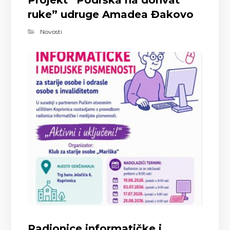
Projekt “Podrška na dohvat
ruke” udruge Amadea Đakovo
Novosti
Radionice informatičke i