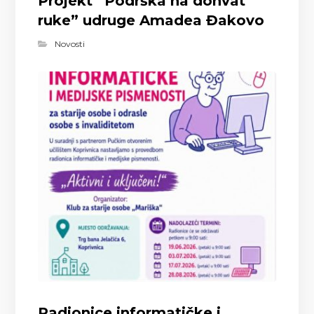
Projekt “Podrška na dohvat
ruke” udruge Amadea Đakovo
Novosti
Radionice informatičke i