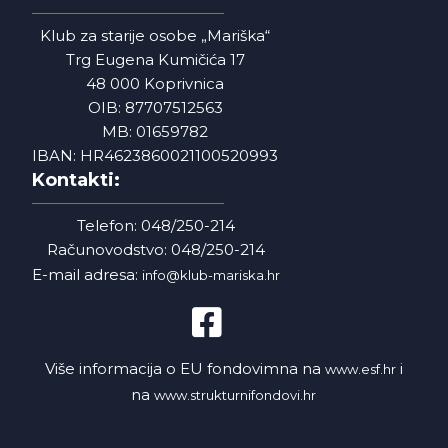
Klub za starije osobe „Mariška“
Trg Eugena Kumičića 17
48 000 Koprivnica
OIB: 87707512563
MB: 01659782
IBAN: HR4623860021100520993
Kontakti:
Telefon: 048/250-214
Računovodstvo: 048/250-214
E-mail adresa:
info@klub-mariska.hr
Više informacija o EU fondovimna na
i
www.esf.hr
na
www.strukturnifondovi.hr