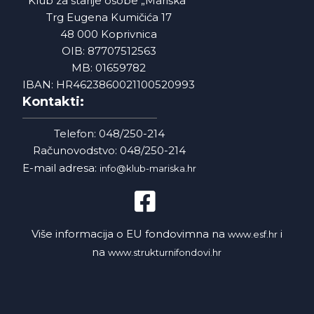
Klub za starije osobe „Mariška“
Trg Eugena Kumičića 17
48 000 Koprivnica
OIB: 87707512563
MB: 01659782
IBAN: HR4623860021100520993
Kontakti:
Telefon: 048/250-214
Računovodstvo: 048/250-214
E-mail adresa:
info@klub-mariska.hr
Više informacija o EU fondovimna na
i
www.esf.hr
na
www.strukturnifondovi.hr