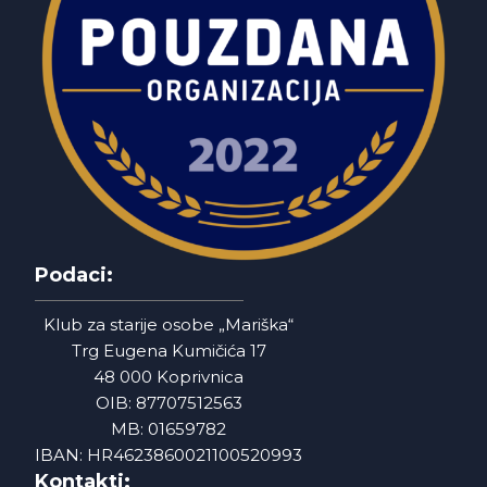
Podaci:
Klub za starije osobe „Mariška“
Trg Eugena Kumičića 17
48 000 Koprivnica
OIB: 87707512563
MB: 01659782
IBAN: HR4623860021100520993
Kontakti: