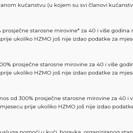
lanom kućanstvu (u kojem su svi članovi kućanstva p
prosječne starosne mirovine* za 40 i više godina 
 prije ukoliko HZMO još nije izdao podatke za mjese
00% prosječne starosne mirovine za 40 i više godi
 prije ukoliko HZMO još nije izdao podatke za mjese
nos od 300% prosječne starosne mirovine za 40 i v
 u mjesecu prije ukoliko HZMO još nije izdao podatk
 usluga pomoći u kući, boravka, organiziranog stan