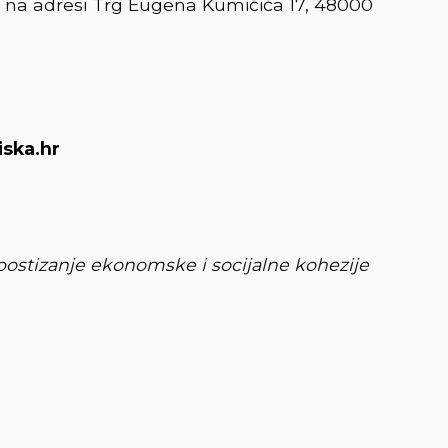
 na adresi Trg Eugena Kumičića 17, 48000
ska.hr
 postizanje ekonomske i socijalne kohezije