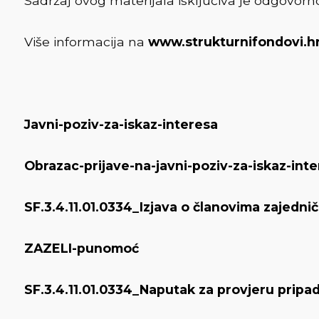
Sadržaj ovog materijala isključiva je odgovorn
Više informacija na
www.strukturnifondovi.h
Javni-poziv-za-iskaz-interesa
Obrazac-prijave-na-javni-poziv-za-iskaz-int
SF.3.4.11.01.0334_Izjava o članovima zajedn
ZAZELI-punomoć
SF.3.4.11.01.0334_Naputak za provjeru pripadn