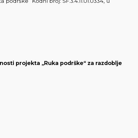
podrške“ Kodni broj: SF.3.4.11.01.0334, u
ivnosti projekta „Ruka podrške“ za razdoblje