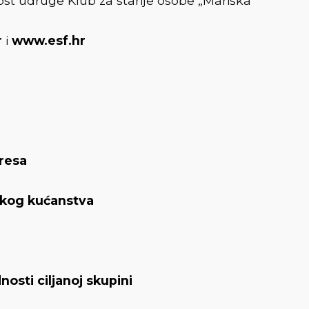
ost udruge Klub za starije osobe „Mariška“
r
i
www.esf.hr
eresa
ičkog kućanstva
osti ciljanoj skupini