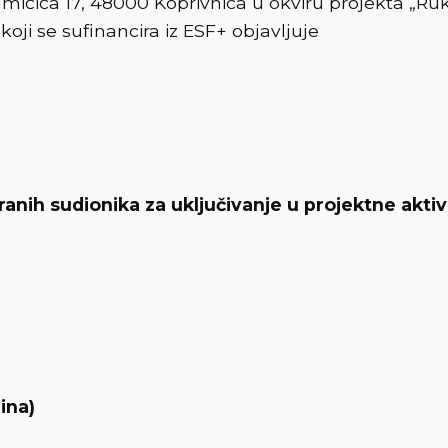
ičića 17, 48000 Koprivnica u okviru projekta „Ruka 
 koji se sufinancira iz ESF+ objavljuje
iranih sudionika za uključivanje u projektne akt
ina)