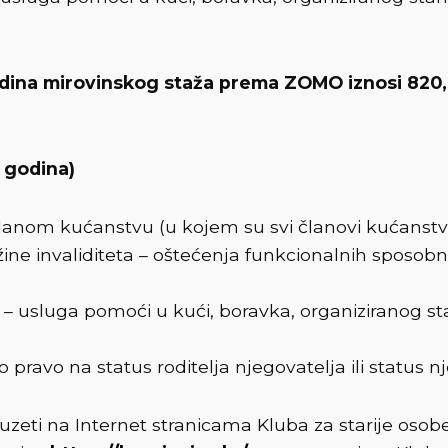
dina mirovinskog staža prema ZOMO iznosi 820,00 
 godina)
lanom kućanstvu (u kojem su svi članovi kućanstva 
težine invaliditeta – oštećenja funkcionalnih sposo
 – usluga pomoći u kući, boravka, organiziranog st
ato pravo na status roditelja njegovatelja ili status 
uzeti na Internet stranicama Kluba za starije osob