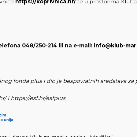
ivnice
https://koprivnica.hr/
te u prostorima Kluba
elefona 048/250-214 ili na e-mail:
info@klub-mari
alnog fonda plus i dio je bespovratnih sredstava za
 i https://esf.hr/esfplus