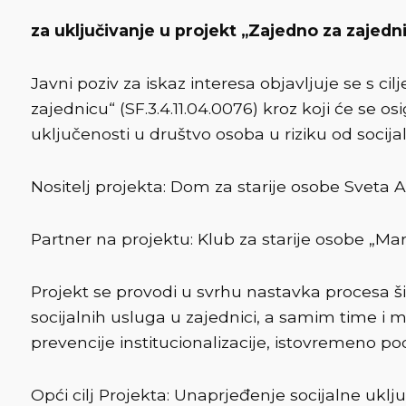
za uključivanje u projekt „Zajedno za zajedn
Javni poziv za iskaz interesa objavljuje se s 
zajednicu“ (SF.3.4.11.04.0076) kroz koji će se o
uključenosti u društvo osoba u riziku od socijal
Nositelj projekta: Dom za starije osobe Sveta
Partner na projektu: Klub za starije osobe „Mar
Projekt se provodi u svrhu nastavka procesa ši
socijalnih usluga u zajednici, a samim time i m
prevencije institucionalizacije, istovremeno podu
Opći cilj Projekta: Unaprjeđenje socijalne uklju