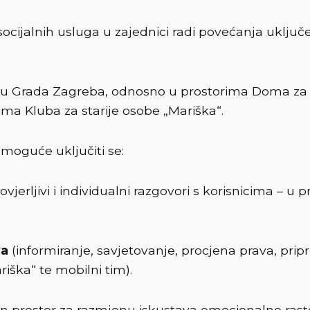
 socijalnih usluga u zajednici radi povećanja uključ
učju Grada Zagreba, odnosno u prostorima Doma za 
ma Kluba za starije osobe „Mariška“.
 moguće uključiti se:
povjerljivi i individualni razgovori s korisnicima –
va
(informiranje, savjetovanje, procjena prava, pri
ška“ te mobilni tim).
en prostor za razmjenu iskustava emocionalno raste