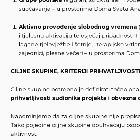
suočavanja – u prostorima Doma Sveta Ana 
Aktivno provođenje slobodnog vremena
(
i tjelesnu aktivaciju te osjećaj pripadnosti. 
lagane tjelovježbe i šetnje, „terapijsko vrt
zajednici, plesne večeri – u prostorima Dom
CILJNE SKUPINE, KRITERIJI PRIHVATLJIVO
Ciljne skupine potrebno je definirati točno o
prihvatljivosti sudionika projekta i obvezna
Napominjemo da za ciljne skupine nije propisa
Tako pojedine ciljne skupine obuhvaćaju oso
aktivnost.