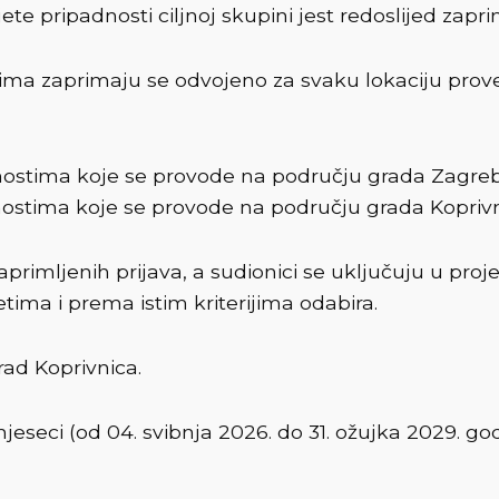
ete pripadnosti ciljnoj skupini jest redoslijed zapri
stima zaprimaju se odvojeno za svaku lokaciju pro
ivnostima koje se provode na području grada Zagre
ivnostima koje se provode na području grada Kopriv
aprimljenih prijava, a sudionici se uključuju u pro
tima i prema istim kriterijima odabira.
rad Koprivnica.
jeseci (od 04. svibnja 2026. do 31. ožujka 2029. go