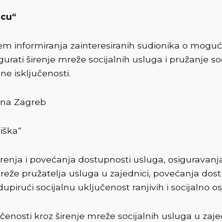
icu“
ciljem informiranja zainteresiranih sudionika o mo
sigurati širenje mreže socijalnih usluga i pružanje s
ne isključenosti.
 Ana Zagreb
iška“
renja i povećanja dostupnosti usluga, osiguravanj
reže pružatelja usluga u zajednici, povećanja dostu
pirući socijalnu uključenost ranjivih i socijalno osj
čenosti kroz širenje mreže socijalnih usluga u zajed