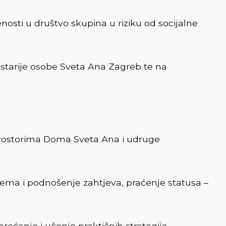
enosti u društvo skupina u riziku od socijalne
starije osobe Sveta Ana Zagreb te na
 u prostorima Doma Sveta Ana i udruge
prema i podnošenje zahtjeva, praćenje statusa –
rećenje i učenje praktičnih strategija