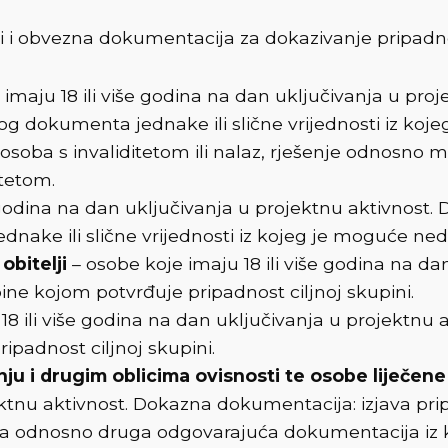
vosti i obvezna dokumentacija za dokazivanje pripadno
 imaju 18 ili više godina na dan uključivanja u pr
og dokumenta jednake ili slične vrijednosti iz koje
osoba s invaliditetom ili nalaz, rješenje odnosno m
itetom.
e godina na dan uključivanja u projektnu aktivnost
nake ili slične vrijednosti iz kojeg je moguće nedv
obitelji
– osobe koje imaju 18 ili više godina na d
ine kojom potvrđuje pripadnost ciljnoj skupini.
18 ili više godina na dan uključivanja u projektnu
ipadnost ciljnoj skupini.
u i drugim oblicima ovisnosti te osobe liječen
jektnu aktivnost. Dokazna dokumentacija: izjava pr
rda odnosno druga odgovarajuća dokumentacija iz koje