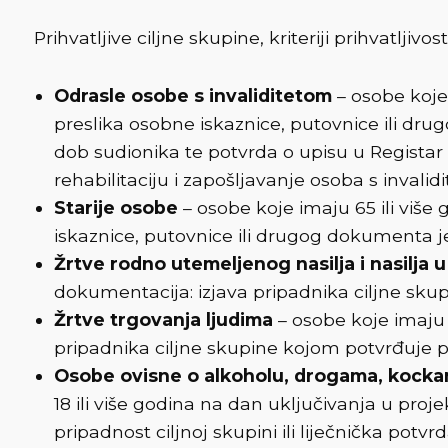
Prihvatljive ciljne skupine, kriteriji prihvatlji
Odrasle osobe s invaliditetom
– osobe koje
preslika osobne iskaznice, putovnice ili drug
dob sudionika te potvrda o upisu u Registar 
rehabilitaciju i zapošljavanje osoba s invalid
Starije osobe
– osobe koje imaju 65 ili viš
iskaznice, putovnice ili drugog dokumenta jed
Žrtve rodno utemeljenog nasilja i nasilja u 
dokumentacija: izjava pripadnika ciljne skup
Žrtve trgovanja ljudima
– osobe koje imaju 
pripadnika ciljne skupine kojom potvrđuje pr
Osobe ovisne o alkoholu, drogama, kockanj
18 ili više godina na dan uključivanja u pro
pripadnost ciljnoj skupini ili liječnička potv