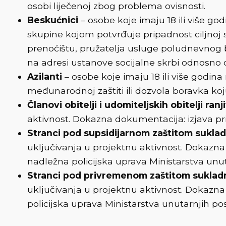
osobi liječenoj zbog problema ovisnosti.
Beskućnici
– osobe koje imaju 18 ili više go
skupine kojom potvrđuje pripadnost ciljnoj sk
prenoćištu, pružatelja usluge poludnevnog bo
na adresi ustanove socijalne skrbi odnosno 
Azilanti
– osobe koje imaju 18 ili više godi
međunarodnoj zaštiti ili dozvola boravka koj
Članovi obitelji i udomiteljskih obitelji ranj
aktivnost. Dokazna dokumentacija: izjava pri
Stranci pod supsidijarnom zaštitom sukla
uključivanja u projektnu aktivnost. Dokazna
nadležna policijska uprava Ministarstva unut
Stranci pod privremenom zaštitom sukladn
uključivanja u projektnu aktivnost. Dokazn
policijska uprava Ministarstva unutarnjih po