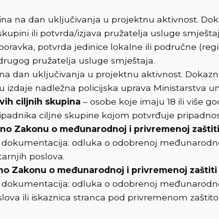
dina na dan uključivanja u projektnu aktivnost. Do
upini ili potvrda/izjava pružatelja usluge smještaja
ravka, potvrda jedinice lokalne ili područne (regi
drugog pružatelja usluge smještaja.
na na dan uključivanja u projektnu aktivnost. Doka
u izdaje nadležna policijska uprava Ministarstva un
ivih ciljnih skupina
– osobe koje imaju 18 ili više g
padnika ciljne skupine kojom potvrđuje pripadnost 
dno Zakonu o međunarodnoj i privremenoj zaštit
 dokumentacija: odluka o odobrenoj međunarodnoj z
arnjih poslova.
o Zakonu o međunarodnoj i privremenoj zaštiti
a dokumentacija: odluka o odobrenoj međunarodnoj 
slova ili iskaznica stranca pod privremenom zaštit